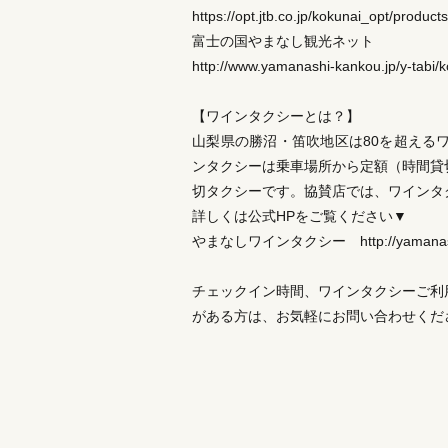
https://opt.jtb.co.jp/kokunai_opt/produ
富士の国やまなし観光ネット
http://www.yamanashi-kankou.jp/y-tabi/
【ワインタクシーとは？】
山梨県の勝沼・笛吹地区は80を超える
ンタクシーは乗車場所から定額（時間貸
切タクシーです。協賛店では、ワインタ
詳しくは公式HPをご覧ください▼
やまなしワインタクシー http://yamanashi
チェックイン時間、ワインタクシーご利
がある方は、お気軽にお問い合わせくだ