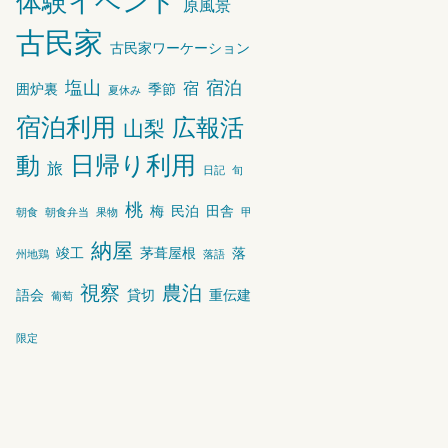
体験イベント
原風景
古民家
古民家ワーケーション
塩山
宿泊
宿
囲炉裏
季節
夏休み
宿泊利用
広報活
山梨
動
日帰り利用
旅
日記
旬
桃
梅
民泊
田舎
朝食
朝食弁当
果物
甲
納屋
竣工
茅葺屋根
落
州地鶏
落語
視察
農泊
語会
貸切
重伝建
葡萄
限定