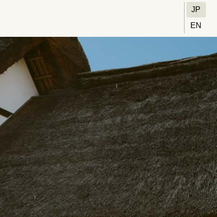
JP
EN