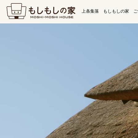
上条集落
もしもしの家
ご