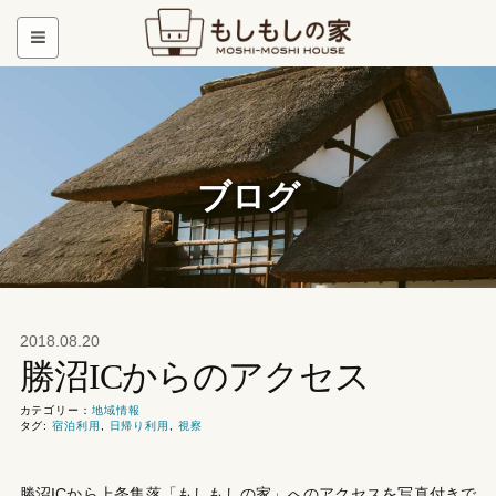
ブログ
2018.08.20
勝沼ICからのアクセス
カテゴリー：
地域情報
タグ:
宿泊利用
,
日帰り利用
,
視察
勝沼ICから上条集落「もしもしの家」へのアクセスを写真付きで