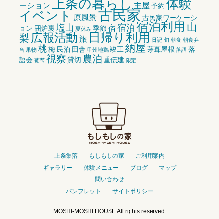
上条の暮らし
体験
ーション
主屋
予約
古民家
イベント
原風景
古民家ワーケーシ
宿泊利用
山
塩山
宿泊
宿
ョン
囲炉裏
季節
夏休み
広報活動
日帰り利用
梨
旅
日記
旬
朝食
朝食弁
納屋
桃
梅
民泊
田舎
竣工
茅葺屋根
落
当
果物
甲州地鶏
落語
視察
農泊
語会
貸切
重伝建
葡萄
限定
上条集落
もしもしの家
ご利用案内
ギャラリー
体験メニュー
ブログ
マップ
問い合わせ
パンフレット
サイトポリシー
MOSHI-MOSHI HOUSE All rights reserved.