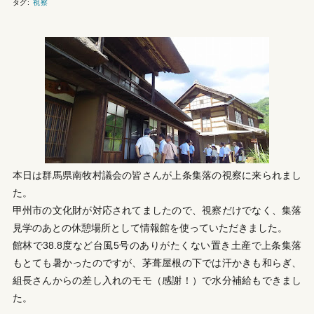
タグ:
視察
本日は群馬県南牧村議会の皆さんが上条集落の視察に来られまし
た。
甲州市の文化財が対応されてましたので、視察だけでなく、集落
見学のあとの休憩場所として情報館を使っていただきました。
館林で38.8度など台風5号のありがたくない置き土産で上条集落
もとても暑かったのですが、茅葺屋根の下では汗かきも和らぎ、
組長さんからの差し入れのモモ（感謝！）で水分補給もできまし
た。