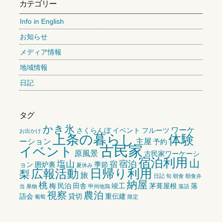
カテゴリー
Info in English
お知らせ
メディア情報
地域情報
日記
タグ
かき氷
ワーケ
さくらんぼ
イベント
フルーツ
お出かけ
上条の暮らし
体験
ーション
主屋
予約
古民家
イベント
原風景
古民家ワーケーシ
宿泊利用
山
塩山
宿泊
宿
ョン
囲炉裏
季節
夏休み
広報活動
日帰り利用
梨
旅
日記
旬
朝食
朝食弁
納屋
桃
梅
民泊
田舎
竣工
茅葺屋根
落
当
果物
甲州地鶏
落語
視察
農泊
語会
貸切
重伝建
葡萄
限定