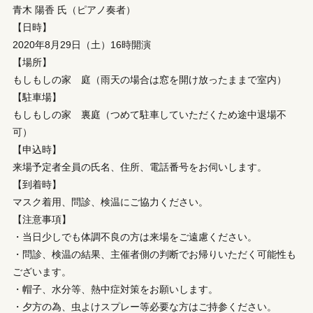
青木 陽香 氏（ピアノ奏者）
【日時】
2020年8月29日（土）16時開演
【場所】
もしもしの家 庭（雨天の場合は窓を開け放ったままで室内）
【駐車場】
もしもしの家 裏庭（つめて駐車していただくため途中退場不
可）
【申込時】
来場予定者全員の氏名、住所、電話番号をお伺いします。
【到着時】
マスク着用、問診、検温にご協力ください。
【注意事項】
・当日少しでも体調不良の方は来場をご遠慮ください。
・問診、検温の結果、主催者側の判断でお帰りいただく可能性も
ございます。
・帽子、水分等、熱中症対策をお願いします。
・夕方の為、虫よけスプレー等必要な方はご持参ください。