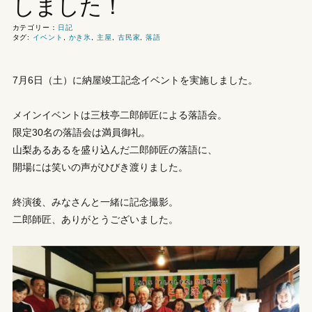
しました！
カテゴリー：
日記
タグ:
イベント
,
かき氷
,
主屋
,
古民家
,
落語
7月6日（土）に納屋竣工記念イベントを実施しました。
メインイベントは三枝亭二郎師匠による落語会。
限定30名の落語会は満員御礼。
山梨あるあるを盛り込んだ二郎師匠の落語に、
開場には笑いの声がひびき渡りました。
終演後、みなさんと一緒に記念撮影。
二郎師匠、ありがとうございました。