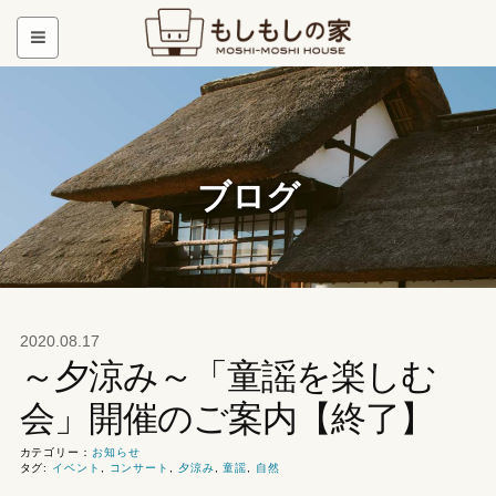
ブログ
2020.08.17
～夕涼み～「童謡を楽しむ
会」開催のご案内【終了】
カテゴリー：
お知らせ
タグ:
イベント
,
コンサート
,
夕涼み
,
童謡
,
自然