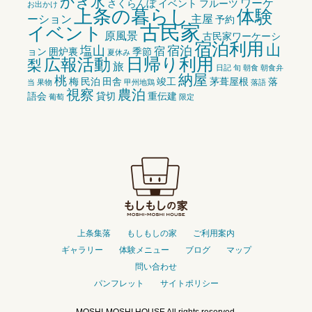
かき氷
ワーケ
さくらんぼ
イベント
フルーツ
お出かけ
上条の暮らし
体験
ーション
主屋
予約
古民家
イベント
原風景
古民家ワーケーシ
宿泊利用
山
塩山
宿泊
宿
ョン
囲炉裏
季節
夏休み
広報活動
日帰り利用
梨
旅
日記
旬
朝食
朝食弁
納屋
桃
梅
民泊
田舎
竣工
茅葺屋根
落
当
果物
甲州地鶏
落語
視察
農泊
語会
貸切
重伝建
葡萄
限定
上条集落
もしもしの家
ご利用案内
ギャラリー
体験メニュー
ブログ
マップ
問い合わせ
パンフレット
サイトポリシー