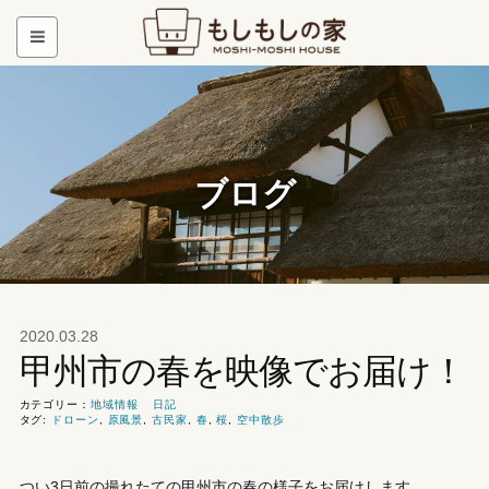
ブログ
2020.03.28
甲州市の春を映像でお届け！
カテゴリー：
地域情報
日記
タグ:
ドローン
,
原風景
,
古民家
,
春
,
桜
,
空中散歩
つい3日前の撮れたての甲州市の春の様子をお届けします。