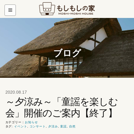
ブログ
2020.08.17
～夕涼み～「童謡を楽しむ
会」開催のご案内【終了】
カテゴリー：
お知らせ
タグ:
イベント
,
コンサート
,
夕涼み
,
童謡
,
自然