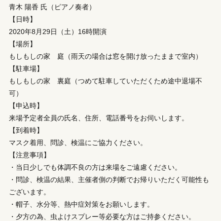
青木 陽香 氏（ピアノ奏者）
【日時】
2020年8月29日（土）16時開演
【場所】
もしもしの家 庭（雨天の場合は窓を開け放ったままで室内）
【駐車場】
もしもしの家 裏庭（つめて駐車していただくため途中退場不
可）
【申込時】
来場予定者全員の氏名、住所、電話番号をお伺いします。
【到着時】
マスク着用、問診、検温にご協力ください。
【注意事項】
・当日少しでも体調不良の方は来場をご遠慮ください。
・問診、検温の結果、主催者側の判断でお帰りいただく可能性も
ございます。
・帽子、水分等、熱中症対策をお願いします。
・夕方の為、虫よけスプレー等必要な方はご持参ください。