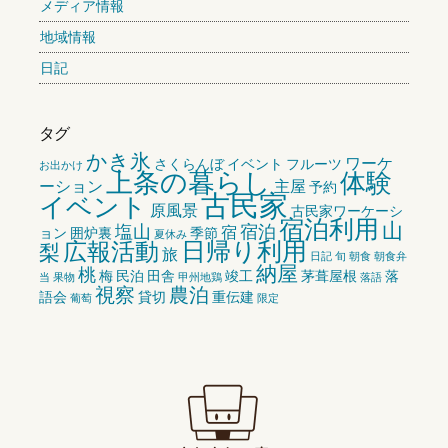
メディア情報
地域情報
日記
タグ
かき氷
ワーケ
さくらんぼ
イベント
フルーツ
お出かけ
上条の暮らし
体験
ーション
主屋
予約
古民家
イベント
原風景
古民家ワーケーシ
宿泊利用
山
塩山
宿泊
宿
ョン
囲炉裏
季節
夏休み
広報活動
日帰り利用
梨
旅
日記
旬
朝食
朝食弁
納屋
桃
梅
民泊
田舎
竣工
茅葺屋根
落
当
果物
甲州地鶏
落語
視察
農泊
語会
貸切
重伝建
葡萄
限定