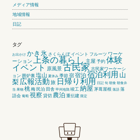
メディア情報
地域情報
日記
タグ
かき氷
ワーケ
さくらんぼ
イベント
フルーツ
お出かけ
上条の暮らし
体験
ーション
主屋
予約
古民家
イベント
原風景
古民家ワーケーシ
宿泊利用
山
塩山
宿泊
宿
ョン
囲炉裏
季節
夏休み
広報活動
日帰り利用
梨
旅
日記
旬
朝食
朝食弁
納屋
桃
梅
民泊
田舎
竣工
茅葺屋根
落
当
果物
甲州地鶏
落語
視察
農泊
語会
貸切
重伝建
葡萄
限定