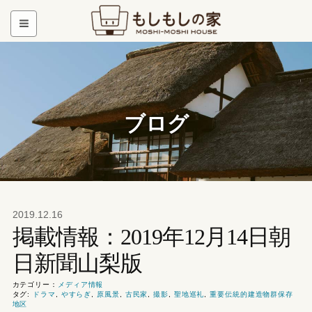
ブログ
2019.12.16
掲載情報：2019年12月14日朝
日新聞山梨版
カテゴリー：
メディア情報
タグ:
ドラマ
,
やすらぎ
,
原風景
,
古民家
,
撮影
,
聖地巡礼
,
重要伝統的建造物群保存
地区